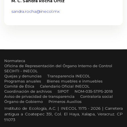
M. C. Sandra Rocha Ortiz
sandra.rocha@inecol.mx
Normateca
Oficina de Representación del Órgano Interno de Control
SECIHTI - INECOL
Quejas y denuncias
Transparencia INECOL
Programas anuales
Bienes muebles e inmuebles
Comité de Ética
Calendario Oficial INECOL
Coordinación de archivos
SIPOT
NOM-035-STPS-2018
Aviso de privacidad de transparencia
Contraloría social
Órgano de Gobierno
Primeros Auxilios
Instituto de Ecología, A.C. | INECOL 1975 - 2026 | Carretera
antigua a Coatepec 351, Col. El Haya, Xalapa, Veracruz. CP
91073