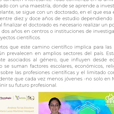
rado con una maestría, donde se aprende a inves
elante, se sigue con un doctorado, en el que esa
entre diez y doce años de estudio dependiendo d
l finalizar el doctorado es necesario realizar un 
 dos años en centros o instituciones de investig
ectos científicos.
tos que este camino científico implica para las 
ún prevalecen en amplios sectores del país. Est
ente asociados al género, que influyen desde 
to se suman factores escolares, económicos, reli
obre las profesiones científicas y el limitado c
endente que cada vez menos jóvenes -no solo en 
nir su futuro profesional.