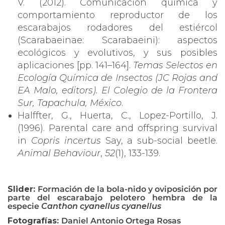
V. (2012). Comunicación química y
comportamiento reproductor de los
escarabajos rodadores del estiércol
(Scarabaeinae: Scarabaeini): aspectos
ecológicos y evolutivos, y sus posibles
aplicaciones [pp. 141–164].
Temas Selectos en
Ecología Química de Insectos (JC Rojas and
EA Malo, editors). El Colegio de la Frontera
Sur, Tapachula, México
.
Halffter, G., Huerta, C., Lopez-Portillo, J.
(1996). Parental care and offspring survival
in
Copris incertus
Say, a sub-social beetle.
Animal Behaviour
,
52
(1), 133-139.
Slider:
Formación de la bola-nido y oviposición por
parte del escarabajo pelotero hembra de
la
especie
Canthon cyanellus cyanellus
Fotografías:
Daniel Antonio Ortega Rosas